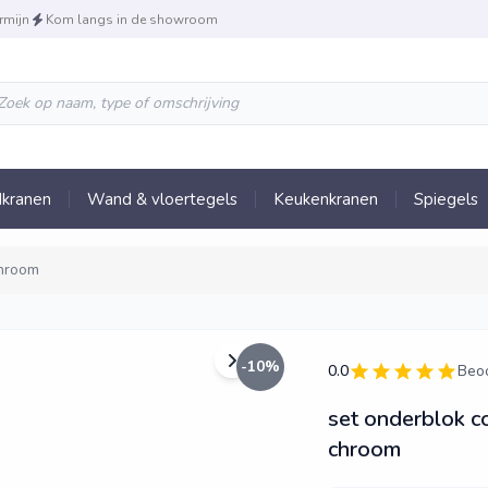
rmijn
Kom langs in de showroom
kranen
Wand & vloertegels
Keukenkranen
Spiegels
chroom
-
10
%
0.0
Beo
set onderblok c
chroom