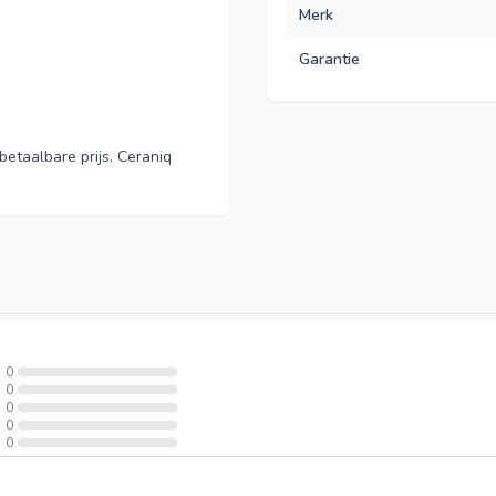
Merk
Garantie
betaalbare prijs. Ceraniq
0
0
0
0
0