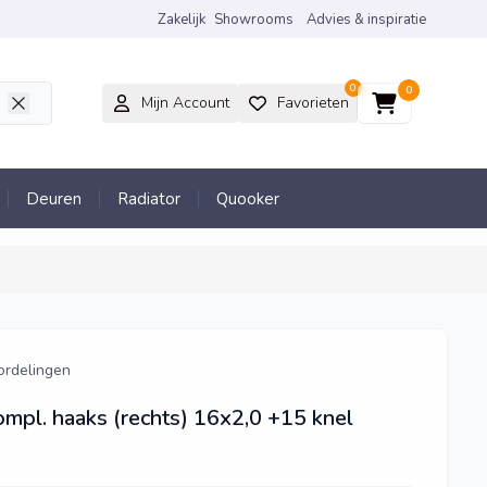
Zakelijk
Showrooms
Advies & inspiratie
0
0
Mijn Account
Favorieten
Deuren
Radiator
Quooker
ordelingen
ompl. haaks (rechts) 16x2,0 +15 knel