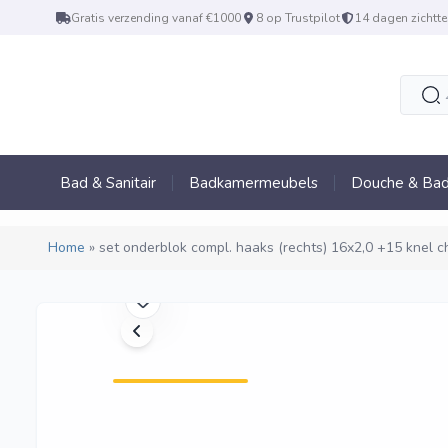
Gratis verzending vanaf €1000
8 op Trustpilot
14 dagen zichtte
Bad & Sanitair
Badkamermeubels
Douche & Bad
Home
»
set onderblok compl. haaks (rechts) 16x2,0 +15 knel 