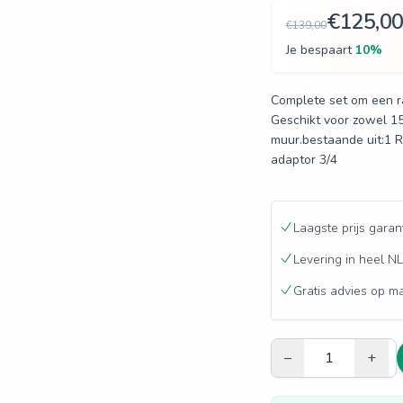
€125,0
€139,00
Je bespaart
10
%
Complete set om een ra
Geschikt voor zowel 15
muur.bestaande uit:1 R
adaptor 3/4
Laagste prijs garan
Levering in heel NL
Gratis advies op m
–
+