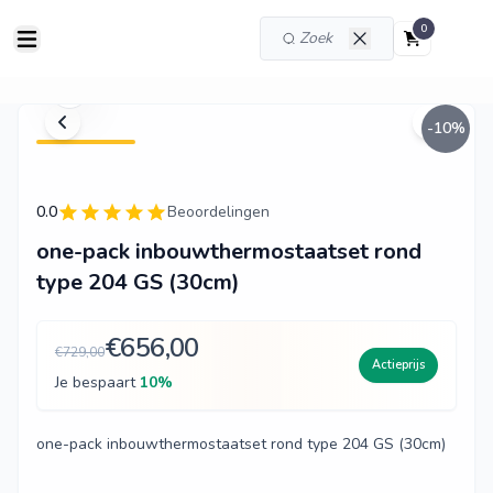
0
-
10
%
0.0
Beoordelingen
one-pack inbouwthermostaatset rond
type 204 GS (30cm)
€656,00
€729,00
Actieprijs
Je bespaart
10
%
one-pack inbouwthermostaatset rond type 204 GS (30cm)