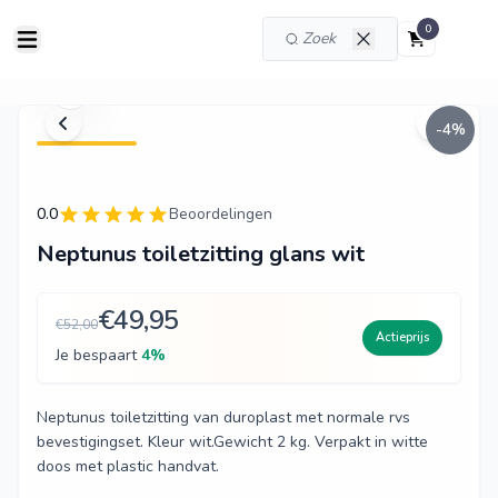
0
-
4
%
0.0
Beoordelingen
Neptunus toiletzitting glans wit
€49,95
€52,00
Actieprijs
Je bespaart
4
%
Neptunus toiletzitting van duroplast met normale rvs
bevestigingset. Kleur wit.Gewicht 2 kg. Verpakt in witte
doos met plastic handvat.