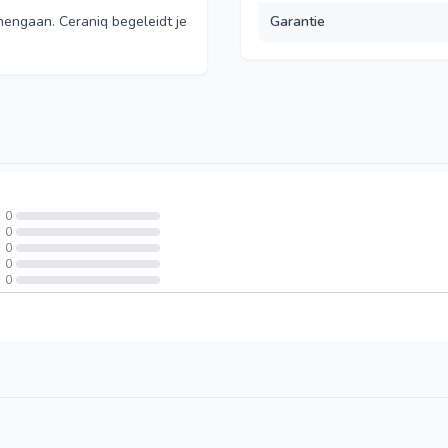
mengaan. Ceraniq begeleidt je
Garantie
0
0
0
0
0