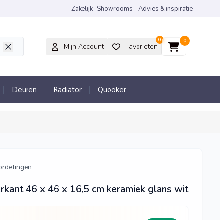
Zakelijk
Showrooms
Advies & inspiratie
0
0
Mijn Account
Favorieten
Deuren
Radiator
Quooker
ordelingen
rkant 46 x 46 x 16,5 cm keramiek glans wit
0