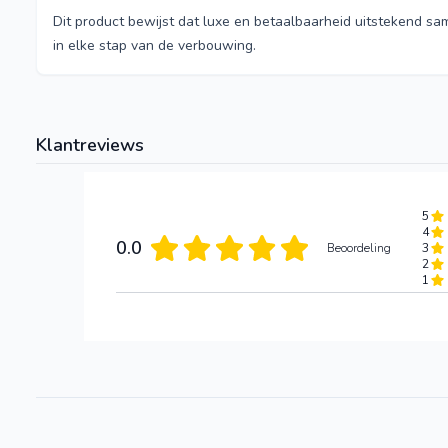
Dit product bewijst dat luxe en betaalbaarheid uitstekend sa
in elke stap van de verbouwing.
Klantreviews
5
4
0.0
Beoordeling
3
2
1