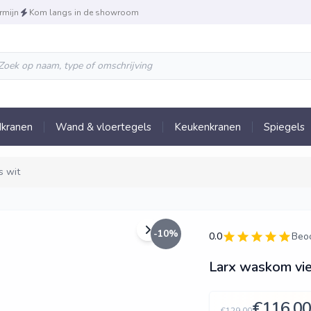
rmijn
Kom langs in de showroom
kranen
Wand & vloertegels
Keukenkranen
Spiegels
s wit
-
10
%
0.0
Beo
Larx waskom vie
€116,0