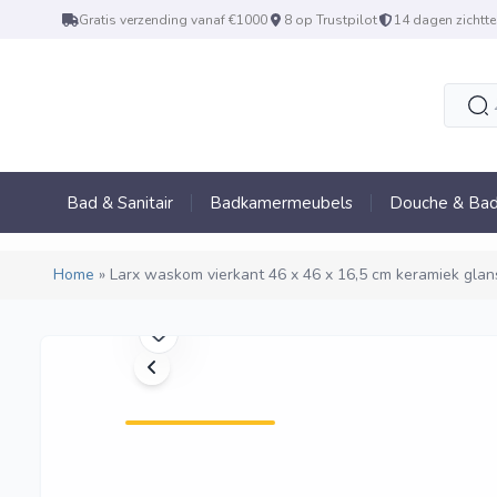
Gratis verzending vanaf €1000
8 op Trustpilot
14 dagen zichtte
Bad & Sanitair
Badkamermeubels
Douche & Bad
Home
»
Larx waskom vierkant 46 x 46 x 16,5 cm keramiek glan