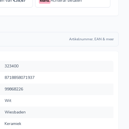
len van
€
38,67
Achteraf betalen
Artikelnummer, EAN & meer
323400
8718858071937
99868226
Wit
Wiesbaden
Keramiek