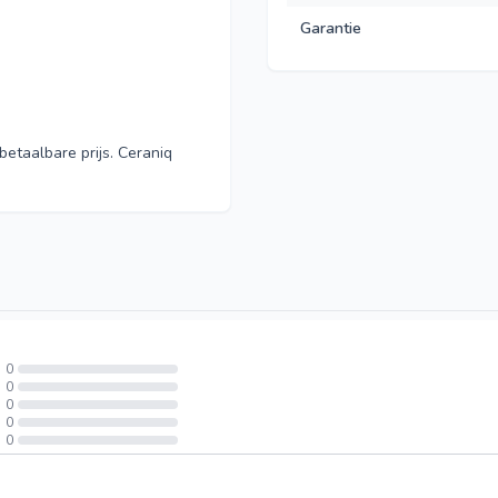
Garantie
betaalbare prijs. Ceraniq
0
0
0
0
0