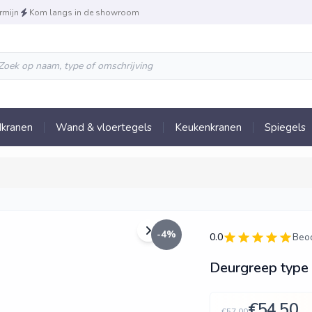
rmijn
Kom langs in de showroom
kranen
Wand & vloertegels
Keukenkranen
Spiegels
-
4
%
0.0
Beo
Deurgreep type 
€54,50