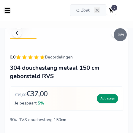
0
-
5
%
0.0
Beoordelingen
304 doucheslang metaal 150 cm
geborsteld RVS
€37,00
€39,00
Actieprijs
Je bespaart
5
%
304-RVS doucheslang 150cm